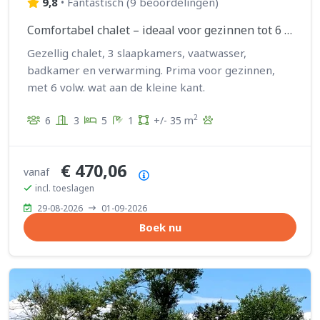
9,8
•
Fantastisch
(
9 beoordelingen
)
Comfortabel chalet – ideaal voor gezinnen tot 6 personen
Gezellig chalet, 3 slaapkamers, vaatwasser,
badkamer en verwarming. Prima voor gezinnen,
met 6 volw. wat aan de kleine kant.
2
6
3
5
1
+/- 35 m
€ 470,06
vanaf
Prijsoverzicht
incl. toeslagen
29-08-2026
01-09-2026
Boek nu