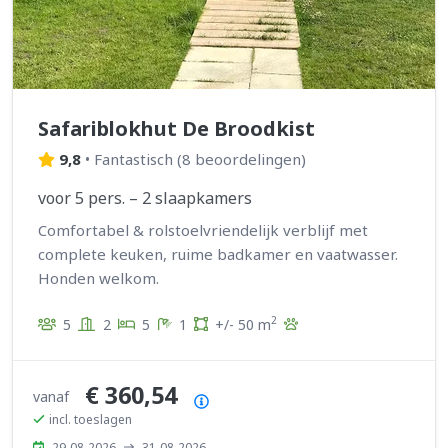
Safariblokhut De Broodkist
9,8
•
Fantastisch
(
8 beoordelingen
)
voor 5 pers. – 2 slaapkamers
Comfortabel & rolstoelvriendelijk verblijf met
complete keuken, ruime badkamer en vaatwasser.
Honden welkom.
2
5
2
5
1
+/- 50 m
€ 360,54
vanaf
Prijsoverzicht
incl. toeslagen
29-08-2026
31-08-2026