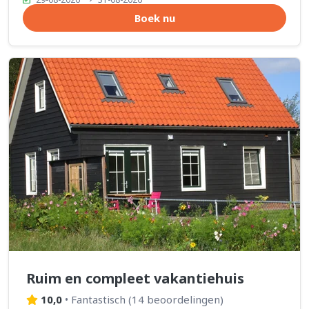
Boek nu
Ruim en compleet vakantiehuis
10,0
•
Fantastisch
(
14 beoordelingen
)