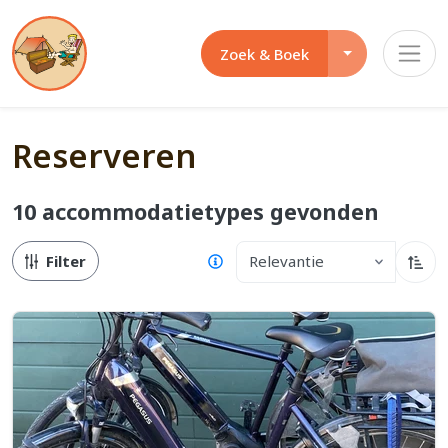
Opties dropdo
Zoek & Boek
Reserveren
10 accommodatietypes
gevonden
Filter
Relevantie
Oplo