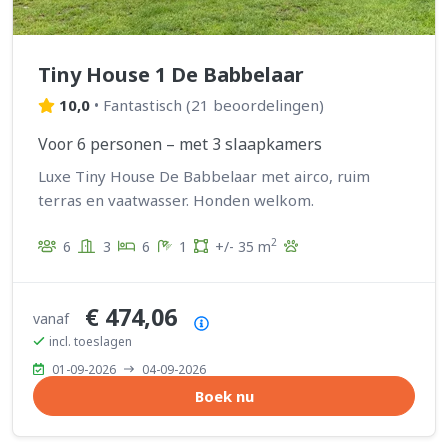
Tiny House 1 De Babbelaar
10,0
•
Fantastisch
(
21 beoordelingen
)
Voor 6 personen – met 3 slaapkamers
Luxe Tiny House De Babbelaar met airco, ruim
terras en vaatwasser. Honden welkom.
2
6
3
6
1
+/- 35 m
€ 474,06
vanaf
Prijsoverzicht
incl. toeslagen
01-09-2026
04-09-2026
Boek nu