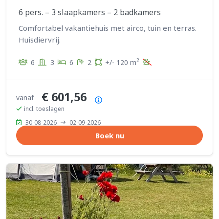
6 pers. – 3 slaapkamers – 2 badkamers
Comfortabel vakantiehuis met airco, tuin en terras.
Huisdiervrij.
2
6
3
6
2
+/- 120 m
€ 601,56
vanaf
Prijsoverzicht
incl. toeslagen
30-08-2026
02-09-2026
Boek nu