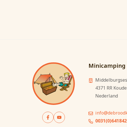
Minicamping 
Middelburgses
4371 RR
Koude
Nederland
info@debroodki
0031(0)64184