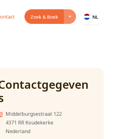
ontact
Opties dropdown menu tonen o
Zoek & Boek
NL
Contactgegeven
s
Middelburgsestraat 122
4371 RR
Koudekerke
Nederland